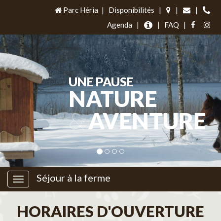
Parc Héria
|
Disponibilités
|
|
|
Agenda
|
|
FAQ
|
UNE PAUSE
NATURE
&
AVENTURE
Séjour à la ferme
HORAIRES D'OUVERTURE